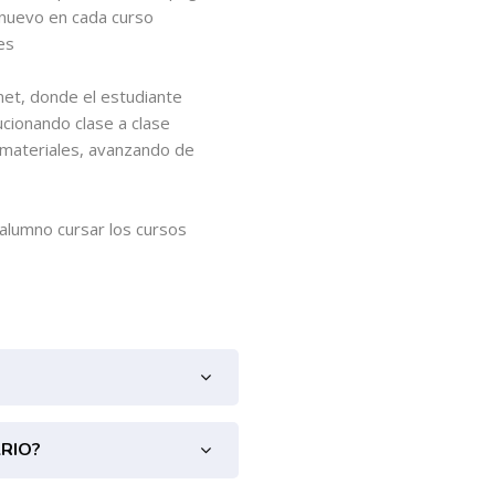
e nuevo en cada curso
es
net, donde el estudiante
cionando clase a clase
s materiales, avanzando de
 alumno cursar los cursos
ARIO?