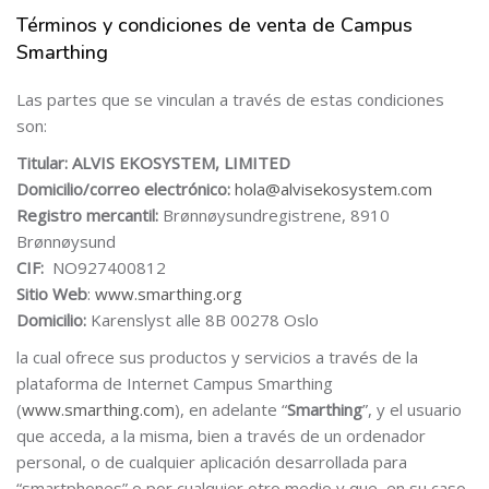
Términos y condiciones de venta de Campus
Salta Términos y condiciones de venta de Campus Smarthing
Smarthing
Las partes que se vinculan a través de estas condiciones
son:
Titular:
ALVIS EKOSYSTEM, LIMITED
Domicilio/correo electrónico:
hola@alvisekosystem.com
Registro mercantil:
Brønnøysundregistrene, 8910
Brønnøysund
CIF:
NO927400812
Sitio Web
:
www.smarthing.org
Domicilio:
Karenslyst alle 8B 00278 Oslo
la cual ofrece sus productos y servicios a través de la
plataforma de Internet Campus Smarthing
(
www.smarthing.com
), en adelante “
Smarthing
”, y el usuario
que acceda, a la misma, bien a través de un ordenador
personal, o de cualquier aplicación desarrollada para
“smartphones” o por cualquier otro medio y que, en su caso,