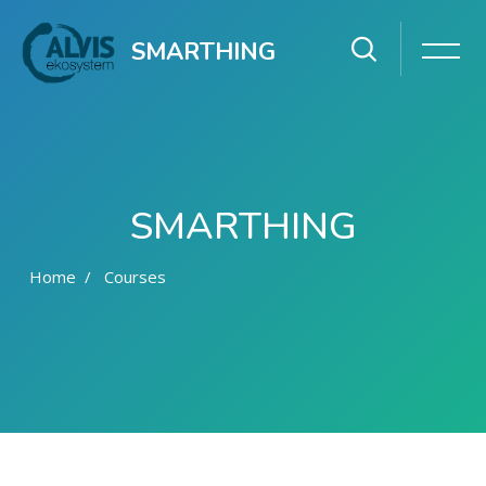
SMARTHING
SMARTHING
Home
Courses
Skip to main content
Skip [Cocoon] Featured courses